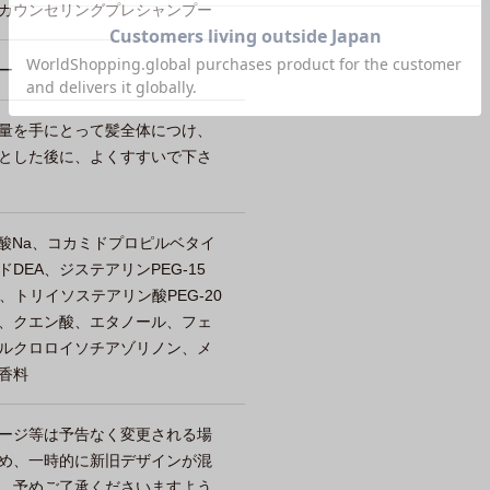
カウンセリングプレシャンプー
ー
量を手にとって髪全体につけ、
とした後に、よくすすいで下さ
ン酸Na、コカミドプロピルベタイ
DEA、ジステアリンPEG-15
、トリイソステアリン酸PEG-20
、クエン酸、エタノール、フェ
ルクロロイソチアゾリノン、メ
香料
ージ等は予告なく変更される場
め、一時的に新旧デザインが混
。予めご了承くださいますよう