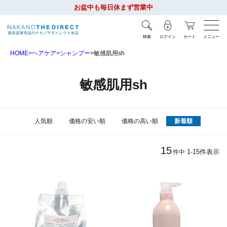
お盆中も毎日休まず営業中
検索
ログイン
カート
メニュー
HOME
ヘアケア
シャンプー
敏感肌用sh
敏感肌用sh
人気順
価格の安い順
価格の高い順
新着順
15
1
-
15
件表示
件中