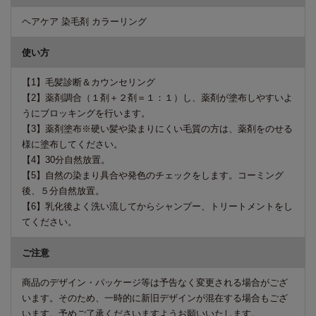
ヘアケア 染毛剤 カラーリング
使い方
【1】毛髪診断＆カウンセリング
【2】薬剤調合（１剤＋２剤＝１：１）し、薬剤が塗布しやすいよ
うにブロッキングを行います。
【3】薬剤塗布※硬い髪や染まりにくい毛質の方は、薬剤をのせる
様に塗布してください。
【4】30分自然放置。
【5】自然の染まり具合や発色のチェックをします。コーミング
後、５分自然放置。
【6】乳化後よく洗い流してからシャンプー、トリートメントをし
てください。
ご注意
商品のデザイン・パッケージ等は予告なく変更される場合がござ
います。そのため、一時的に新旧デザインが混在する場合もござ
います。予めご了承くださいますようお願いいたします。