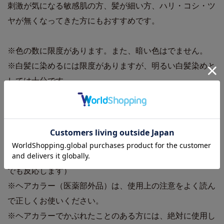
刺激が気になる敏感肌の方、髪が細い方、ハリ・コシ・ツ
ヤが無くなってきた方にもおすすめです。
※色の数に限度があります。また、暗い色はでません。
※白髪に染めるには限度がありますが、明るい白髪染めと
しては十分です。
※重ね塗りをしても暗くなりません。むしろオシャレ染め
の感覚から言えば逆に長所といえます。
※専用カップ、専用ハケ、専用手袋を必ず使ってくださ
い。カップ、ハケ、手袋にジアミンが残っているとジアミ
ンでのトラブルをゼロにはできません。（ジアミンは少量
でも反応します）
※ヘアカラー（医薬部外品）は、使用上の注意をよく読ん
で正しくお使いください。
※ヘアカラーでかぶれたことのある方には、絶対に使用し