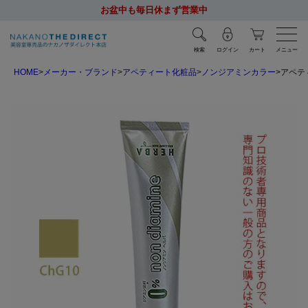
お盆中も毎日休まず営業中
検索
ログイン
カート
メニュー
HOME
メーカー・ブランド
アペティート化粧品
ノンジアミンカラー
アペテ