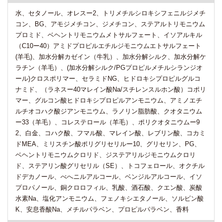
水、セタノール、オレスー2、トリメチルシロキシフェニルジメチ
コン、BG、アモジメチコン、ジメチコン、ステアルトリモニウム
プロミド、ベヘントリモニウムメトサルフェート、イソアルキル
（C10ー40）アミドプロピルエチルジモニウムエトサルフェート
(羊毛)、加水分解カゼイン（牛乳）、加水分解シルク、加水分解ケ
ラチン（羊毛）、(加水分解シルク/PGプロピルメチルシランジオ
ール)クロスポリマー、セラミドNG、ヒドロキシプロピルグルコ
ナミド、（ラネスー40マレイン酸Na/スチレンスルホン酸）コポリ
マー、グルコン酸ヒドロキシプロピルアンモニウム、アミノエチ
ルチオコハク酸ジアンモニウム、ラノリン脂肪酸、クオタニウム
ー33（羊毛）、コレステロール（羊毛）、ポリクオタニウムー9
2、白金、コハク酸、フマル酸、マレイン酸、レブリン酸、コカミ
ドMEA、ミリスチン酸ポリグリセリルー10、グリセリン、PG、
ベヘントリモニウムクロリド、ジステアリルジモニウムクロリ
ド、ステアリン酸グリセリル（SE）、トコフェロール、オクチル
ドデカノール、べへニルアルコール、ベンジルアルコール、イソ
プロパノール、銅クロロフィル、乳酸、酒石酸、クエン酸、炭酸
水素Na、塩化アンモニウム、フェノキシエタノール、ソルビン酸
K、安息香酸Na、メチルパラベン、プロピルパラベン、香料