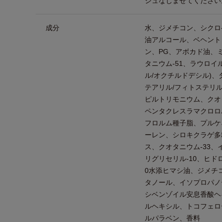
シュなじませてください
成分
水、ジメチコン、シクロ
油アルコール、ベヘント
ン、PG、アボカド油、
タニウム-51、ラウロイ
ル/オクチルドデシル)、
テアリル/フィトステリ
ピルトリモニウム、クオ
ペンタクレスラマクロロ
フロルム種子脂、プルケ
ーレン、シロキクラゲ多
ス、クオタニウム-33
リグリセリル-10、ヒド
0水添ヒマシ油、ジメチ
タノール、イソプロパノ
シベンゾイル安息香酸ヘ
ルヘキシル、トコフェロ
ルパラベン、香料