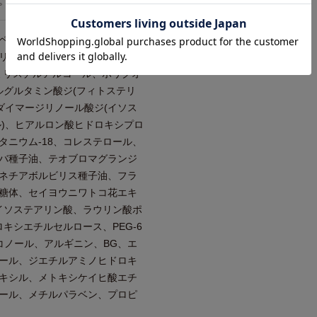
。
ペンタシロキサン、水添ナタネ
リモニウムクロリド、スクワラ
ミリスチルアルコール、ポリクオ
ルグルタミン酸ジ(フィトステリ
ダイマージリノール酸ジ(イソス
ル)、ヒアルロン酸ヒドロキシプロ
タニウム-18、コレステロール、
バ種子油、テオブロマグランジ
ネチアボルビリス種子油、フラ
糖体、セイヨウニワトコ花エキ
、イソステアリン酸、ラウリン酸ポ
ロキシエチルセルロース、PEG-6
コノール、アルギニン、BG、エ
ール、ジエチルアミノヒドロキ
キシル、メトキシケイヒ酸エチ
ール、メチルパラベン、プロピ