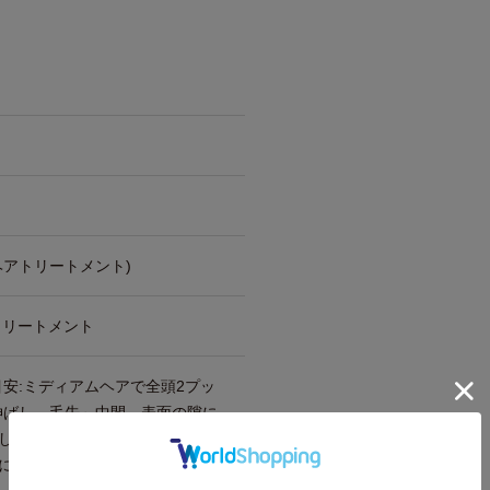
ヘアトリートメント)
トリートメント
目安:ミディアムヘアで全頭2プッ
伸ばし、毛先～中間、表面の隙に
してください。
になる場合は、毛先中心に1プッ