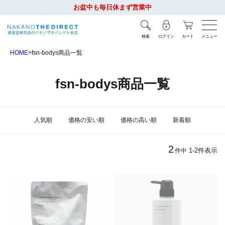
お盆中も毎日休まず営業中
検索
ログイン
カート
メニュー
HOME
fsn-bodys商品一覧
fsn-bodys商品一覧
人気順
価格の安い順
価格の高い順
新着順
2
1
-
2
件表示
件中