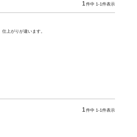
1
件中
1
-
1
件表示
、仕上がりが違います。
1
件中
1
-
1
件表示