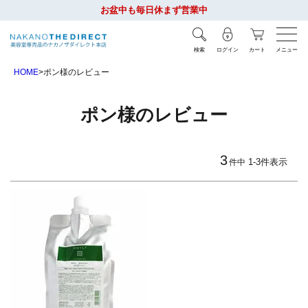
お盆中も毎日休まず営業中
検索
ログイン
カート
メニュー
HOME
ポン様のレビュー
ポン様のレビュー
3
1
-
3
件表示
件中