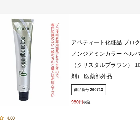
アペティート化粧品 プロ
ノンジアミンカラー ヘルバ 
（クリスタルブラウン） 10
剤） 医薬部外品
商品番号
260713
980
税込
4.00