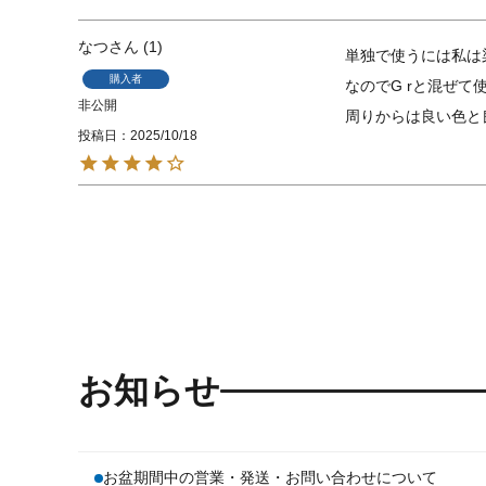
なつ
1
単独で使うには私は
購入者
なのでG rと混ぜて使
非公開
周りからは良い色と
投稿日
2025/10/18
お知らせ
お盆期間中の営業・発送・お問い合わせについて