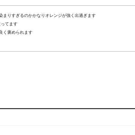
染まりすぎるのかかなりオレンジが強く出過ぎます

ってます

良く褒められます