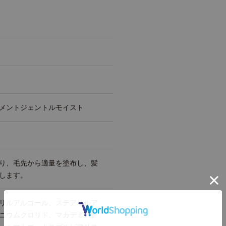
メントジェントルモイスト
ト
り、毛先から適量を塗布し、髪
します。
リルアルコール、ステアリルア
ニウムクロリド、マカデミアナ