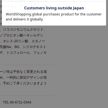
、ヘマトコッカスプルビアリス
スクワラン、アルガニアスピノ
ス、ガリカバラ花エキス、シア
ン、イソプロパノール、ジステ
ド、ステアルトリモニウムクロ
、ジココジモニウムクロリド、
ノプロピオン酸ヘキシルデシ
、オレス-20リン酸、エタノー
乳酸Na、BG、シクロデキスト
HT、トコフェロール、フェノキ
ージ等は予告なく変更される場
め、一時的に新旧デザインが混
。予めご了承くださいますよう
 06-6711-0344