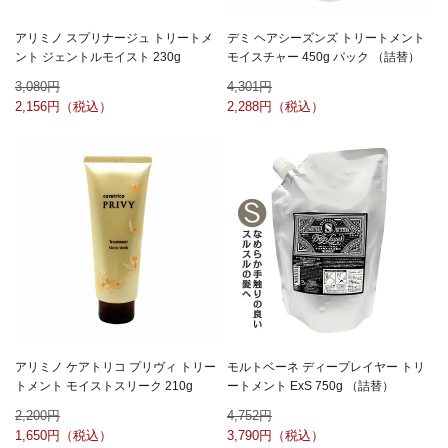
アリミノ スプリナージュ トリートメ
デミ ヘアシーズンズ トリートメント
ント ジェントルモイスト 230g
モイスチャー 450g パック （詰替）
3,080
4,301
2,156
2,288
アリミノ ケアトリコ プリヴィ トリー
モルトベーネ ディープレイヤー トリ
トメント モイストスリーク 210g
ートメント ExS 750g （詰替）
2,200
4,752
1,650
3,790