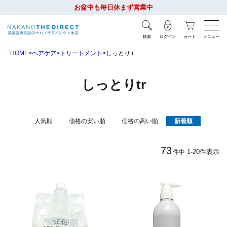
お盆中も毎日休まず営業中
検索
ログイン
カート
メニュー
HOME
ヘアケア
トリートメント
しっとりtr
しっとりtr
人気順
価格の安い順
価格の高い順
新着順
73
1
-
20
件表示
件中