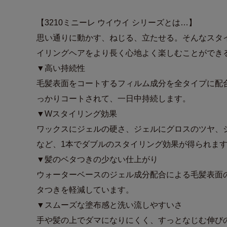
【3210ミニーレ ウイウイ シリーズとは…】
思い通りに動かす、ねじる、立たせる。そんなスタ
イリングヘアをより長く心地よく楽しむことができ
▼高い持続性
毛髪表面をコートするフィルム成分を全タイプに配
っかりコートされて、一日中持続します。
▼Wスタイリング効果
ワックスにジェルの硬さ、ジェルにグロスのツヤ、
など、1本でダブルのスタイリング効果が得られま
▼髪のベタつきの少ない仕上がり
ウォーターベースのジェル成分配合による毛髪表面
タつきを軽減しています。
▼スムーズな塗布感と洗い流しやすいさ
手や髪の上でダマになりにくく、すっとなじむ伸び