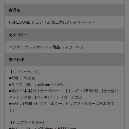
商品名
PURESOME ピュアサム 第二世代Vシャワーヘッド
カテゴリー
ヘアケア ボディケア バス用品 シャワーヘッド
製品仕様
【シャワーヘッド】
■型番：PVSH2
■サイズ（約）：φ80mm × H240mm
■素材：[本体]ポリカーボネート、[リング]：ABS樹脂、[散水板]：
ステンレス鋼、[パッキン]：シリコーンゴム
■保証：1年間（ビタフィルター、ピュアフィルターは対象外で
す）
【ピュアフィルター】
■サイズ（約）：φ26.4mm × H133.1mm