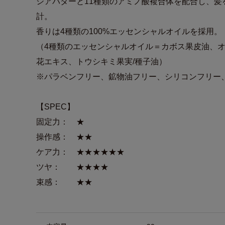
シアバターと11種類のアミノ酸複合体を配合し、髪
計。
香りは4種類の100%エッセンシャルオイルを採用。
（4種類のエッセンシャルオイル＝カボス果皮油、
花エキス、トウシキミ果実/種子油）
※パラベンフリー、鉱物油フリー、シリコンフリー
【SPEC】
固定力： ★
操作感： ★★
ケア力： ★★★★★★
ツヤ： ★★★★
束感： ★★
商品詳細