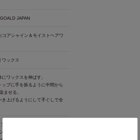
OALD JAPAN
IST （コアシャイン＆モイストヘアワ
 ワックス
体にワックスを伸ばす。
トップに手を振るように中間から
染ませる。
かき上げるようにして手ぐしで全
カプリン酸）グリセリル、グリセ
ン、セテアリルアルコール、ダ
イソステアリル/フィトステリ