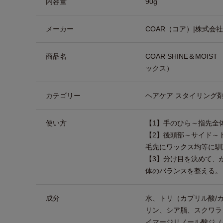
内容量
90g
メーカー
COAR（コア）|株式会社G
商品名
COAR SHINE＆MO
ックス）
カテゴリー
ヘアケア スタイリング剤
使い方
【1】手のひら～指先全
【2】後頭部～サイド～
毛先にワックス均等に馴
【3】分け目を決めて、
体のバランスを整える。
成分
水、トリ（カプリル酸/
リン、シア脂、スクワラ
イマージリノール酸ジ（