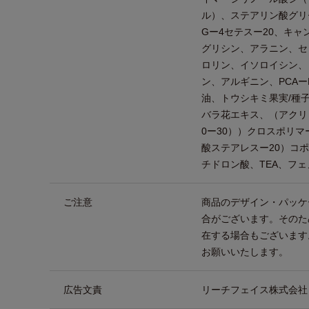
ル）、ステアリン酸グリセ
Gー4セテスー20、キ
グリシン、アラニン、セ
ロリン、イソロイシン、
ン、アルギニン、PCAー
油、トウシキミ果実/種
バラ花エキス、（アクリ
0ー30））クロスポリマ
酸ステアレスー20）コ
チドロン酸、TEA、フ
ご注意
商品のデザイン・パッケ
合がございます。そのた
在する場合もございます
お願いいたします。
広告文責
リーチフェイス株式会社 TEL