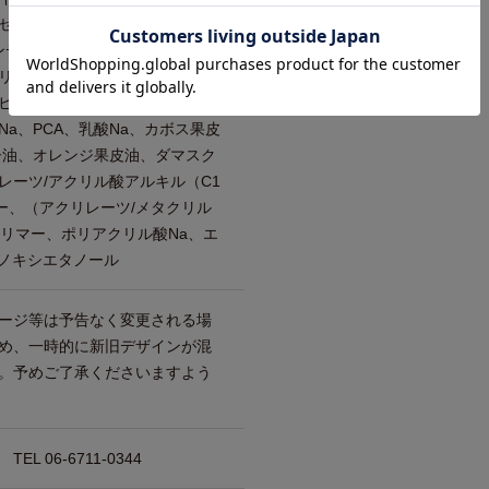
リル（SE）、セテスー10、PP
ャンデリラロウ、アスパラギン酸、
リン、バリン、トレオニン、プ
ヒスチジン、フェニルアラニ
Na、PCA、乳酸Na、カボス果皮
子油、オレンジ果皮油、ダマスク
レーツ/アクリル酸アルキル（C1
ー、（アクリレーツ/メタクリル
ポリマー、ポリアクリル酸Na、エ
ェノキシエタノール
ージ等は予告なく変更される場
め、一時的に新旧デザインが混
。予めご了承くださいますよう
 06-6711-0344