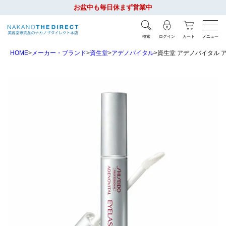
お盆中も毎日休まず営業中
検索
ログイン
カート
メニュー
HOME
メーカー・ブランド
資生堂
アデノバイタル
資生堂 アデノバイタル ア