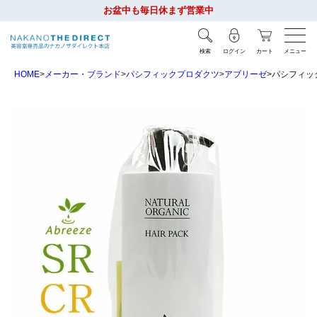
お盆中も毎日休まず営業中
検索
ログイン
カート
メニュー
HOME
メーカー・ブランド
パシフィックプロダクツ
アブリーゼ
パシフィック