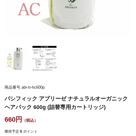
商品番号
abr-tr-hc600p
パシフィック アブリーゼ ナチュラルオーガニック
ヘアパック 600g (詰替専用カートリッジ)
660
獲得予定
6
ポイント