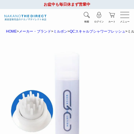
お盆中も毎日休まず営業中
検索
ログイン
カート
メニュー
HOME
メーカー・ブランド
ミルボン
QCスキャルプシャワーフレッシュ
ミル