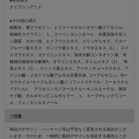
●有効成分
ナイアシンアミド
●その他の成分
精製水、濃グリセリン、トリ２ーエチルヘキサン酸グリセリル、
植物性スクワラン、１、２ーペンタンジオール、水素添加大豆リ
ン脂質、ホホバ油、ヒメフウロエキス、メリッサエキス、スター
フルーツ葉エキス、カンゾウ葉エキス、トウキエキス（1）、スイ
カズラエキス、ヨクイニンエキス、加水分解コンキオリン液、米
糠抽出物加水分解液A、オウゴンエキス、タイムエキス（1）、海
藻エキス（1）、ゲットウ葉エキス、アーティチョークエキス、ア
クリル酸・メタクリル酸アルキル共重合体、Lーアルギニン、Nー
ラウロイルーLーグルタミン酸ジ（フィトステリル・２ーオクチル
ドデシル）、グリセリンモノ２ーエチルヘキシルエーテル、無水
ケイ酸、カルボキシビニルポリマー、１、３ーブチレングリコー
ル、フェノキシエタノール
ご注意
商品のデザイン・パッケージ等は予告なく変更される場合がござ
います。そのため、一時的に新旧デザインが混在する場合もござ