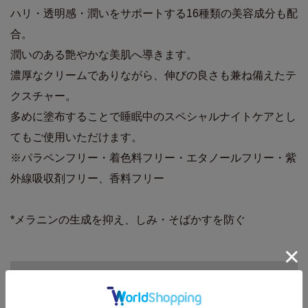
ハリ・透明感・潤いをサポートする16種類の美容成分も配
合。
潤いのある艶やかな美肌へ導きます。
濃厚なクリームでありながら、伸びの良さも兼ね備えたテ
クスチャー。
多めに塗布することで睡眠中のスペシャルナイトケアとし
てもご使用いただけます。
※パラペンフリー・着色料フリー・エタノールフリー・紫
外線吸収剤フリー、香料フリー
*メラニンの生成を抑え、しみ・そばかすを防ぐ
商品詳細
内容量
50g