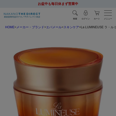
お盆中も毎日休まず営業中
検索
ログイン
カート
メニュー
HOME
メーカー・ブランド
エバメール
スキンケア
La LUMINEUSE ラ