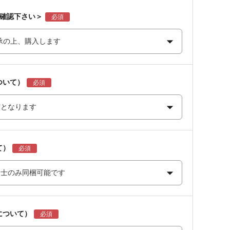
ご確認下さい＞
ついて）
て）
について）