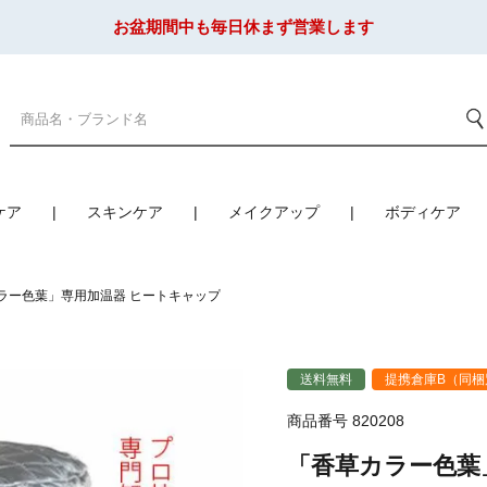
お盆期間中も毎日休まず営業します
ケア
スキンケア
メイクアップ
ボディケア
ラー色葉」専用加温器 ヒートキャップ
送料無料
提携倉庫B（同梱
商品番号
820208
「香草カラー色葉