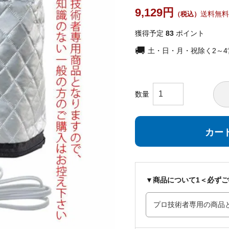
9,129
送料無料
獲得予定
83
ポイント
土・日・月・祝除く2～
カー
▼商品について1＜必ず