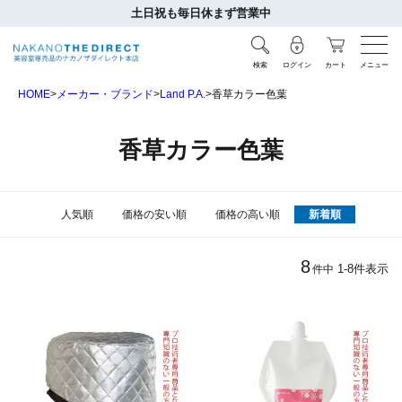
土日祝も毎日休まず営業中
検索
ログイン
カート
メニュー
HOME
メーカー・ブランド
Land P.A.
香草カラー色葉
香草カラー色葉
人気順
価格の安い順
価格の高い順
新着順
8
1
-
8
件表示
件中