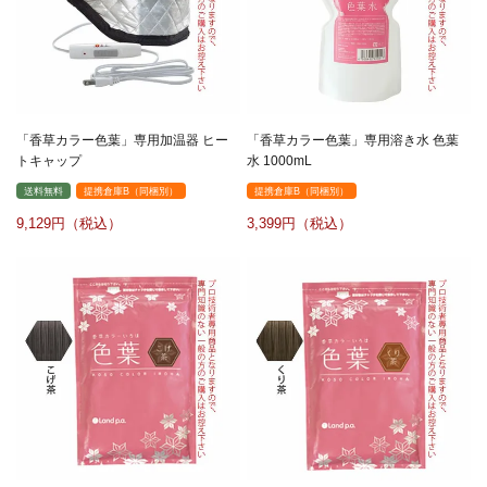
「香草カラー色葉」専用加温器 ヒー
「香草カラー色葉」専用溶き水 色葉
トキャップ
水 1000mL
送料無料
提携倉庫B（同梱別）
提携倉庫B（同梱別）
9,129
3,399