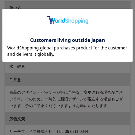
使い方
2～3秒間噴霧し、自然に乾くまで拭き取らないでください。
※冷蔵庫には入れないでください。
※中身が出なくなる事がありますので、振らずにご使用くださ
い。
成分
水、酸素
ご注意
商品のデザイン・パッケージ等は予告なく変更される場合がござ
います。そのため、一時的に新旧デザインが混在する場合もござ
います。予めご了承くださいますようお願いいたします。
広告文責
リーチフェイス株式会社 TEL 06-6711-0344