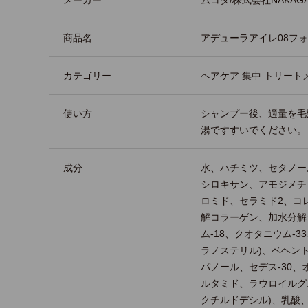
メーカー
ムコタ/株式会社NAKAG
商品名
アデューラアイレ08フ
カテゴリー
ヘアケア 集中 トリート
使い方
シャンプー後、適量を毛
湯ですすいでください。
成分
水、ハチミツ、セタノー
シロキサン、アモジメチ
ロミド、セラミド2、コ
解コラーゲン、加水分解
ム-18、クオタニウム-33
ラノステリル)、ベヘン
パノール、セデス-30、
ルタミド、ラウロイルグ
クチルドデシル)、乳酸、(C