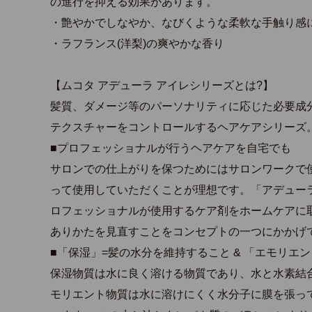
の進行を抑える効果があります。
・艶やかでしなやか、なびくような柔軟な手触り感
・ラフランス(洋梨)の爽やかな香り
【ムコタ アデューラ アイレシリーズとは?】
髪質、ダメージ等のパーソナリティに応じた必要成
テクスチャーをコントロールするヘアケアシリーズ
■プロフェッショナルが行うヘアケアを自宅でも
サロンでの仕上がりを保つためにはサロンワークで
って使用していただくことが理想です。「アデュー
ロフェッショナルが使用するケア剤をホームケアに
ありかたを見直すことをコンセプトの一つにかかげ
■「保湿」=髪の水分を維持すること & 「エモリエ
保湿物質は水に良く溶ける物質であり、水と水素結
モリエント物質は水に溶けにくく水分子に膜を張っ