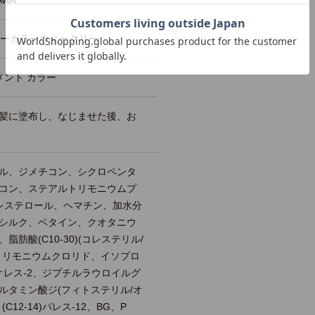
AWA
ォーカラーウィークリー
メント カラー
髪に塗布し、なじませた後、お
ル、ジメチコン、シクロペンタ
コン、ステアルトリモニウムプ
レステロール、ヘマチン、加水分
シルク、ベタイン、クオタニウ
、脂肪酸(C10-30)(コレステリル/
トリモニウムクロリド、イソプロ
オレス-2、ジプチルラウロイルグ
ルタミン酸ジ(フィトステリル/オ
12-14)パレス-12、BG、P