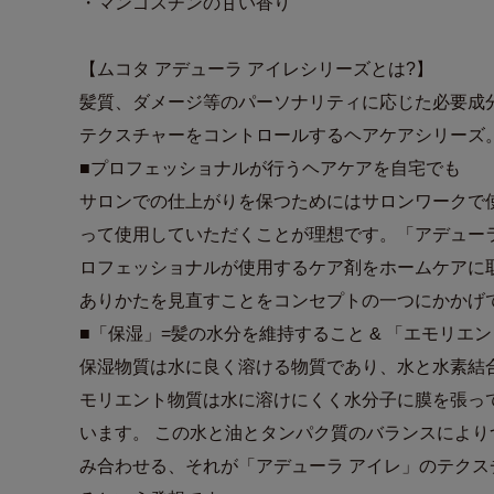
・マンゴスチンの甘い香り
【ムコタ アデューラ アイレシリーズとは?】
髪質、ダメージ等のパーソナリティに応じた必要成
テクスチャーをコントロールするヘアケアシリーズ
■プロフェッショナルが行うヘアケアを自宅でも
サロンでの仕上がりを保つためにはサロンワークで
って使用していただくことが理想です。「アデュー
ロフェッショナルが使用するケア剤をホームケアに
ありかたを見直すことをコンセプトの一つにかかげ
■「保湿」=髪の水分を維持すること & 「エモリエ
保湿物質は水に良く溶ける物質であり、水と水素結
モリエント物質は水に溶けにくく水分子に膜を張っ
います。 この水と油とタンパク質のバランスによ
み合わせる、それが「アデューラ アイレ」のテクス