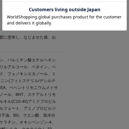
ト カラー、ストレートスタイル
髪に塗布し、なじませた後、お
ン、パルミチン酸エチルヘキシ
リルアルコール、ベタイン、ベ
ド、フェノキシエタノール、ミ
ラニン(フィトステリル/デシルテ
MEA、ベヘントリモニウムメトサ
ノール、BHT、ステアルトリモ
キル(C10-40)アミドプロピル
ルフェート、アミノプロピルジ
種子油、BG、クエン酸、加水分
ケラチン、オキシベンゾン-4、