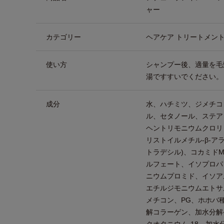
ャー
カテゴリー
ヘアケア トリートメン
使い方
シャンプー後、適量を毛
湯ですすいでください。
成分
水、ハチミツ、ジメチコ
ル、セタノール、ステア
ヘントリモニウムクロリ
リストイルメチル-β-ア
トラデシル)、コカミド
ルフェート、イソプロパ
ニウムプロミド、イソアル
エチルジモニウムエトサ
メチコン、PG、ホホバ
解コラーゲン、加水分解