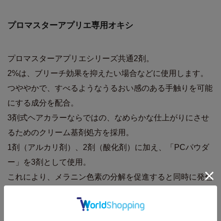
プロマスターアプリエ専用オキシ
プロマスターアプリエシリーズ共通2剤。
2%は、ブリーチ効果を抑えたい場合などに使用します。
つややかで、すべるようなうるおい感のある手触りを可能
にする成分を配合。
3剤式ヘアカラーならではの、なめらかな仕上がりにさせ
るためのクリーム基剤処方を採用。
1剤（アルカリ剤）、2剤（酸化剤）に加え、「PCパウダ
ー」を3剤として使用。
これにより、メラニン色素の分解を促進すると同時に発色
を高めることができ、ホーユー従来のカラーリングと同じ
明度でも透明感のある濁りのない色味を実現。