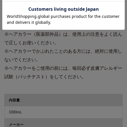
PCパウダー(3剤)の効果を最大限発揮させながら、ダブル
プロセス時に起きやすいムラ染まりを防止することで、ハ
イ透明感の仕上がりをサポートします。
※ヘアカラー（医薬部外品）は、使用上の注意をよく読ん
で正しくお使いください。
※ヘアカラーでかぶれたことのある方には、絶対に使用し
ないでください。
※ヘアカラーをご使用の前には、毎回必ず皮膚アレルギー
試験（パッチテスト）をしてください。
商品詳細
内容量
1000mL
メーカー