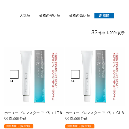
人気順
価格の安い順
価格の高い順
新着順
33
1
-
20
件表示
件中
ホーユー プロマスター アプリエ LT 8
ホーユー プロマスター アプリエ CL 8
0g 医薬部外品
0g 医薬部外品
提携倉庫B（同梱別）
提携倉庫B（同梱別）