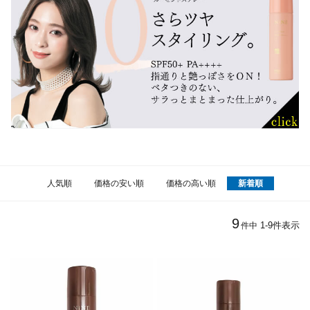
人気順
価格の安い順
価格の高い順
新着順
9
1
-
9
件表示
件中