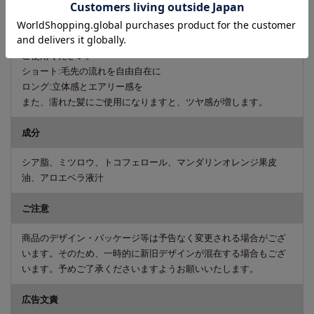
使い方
指先に少量を取り、手のひらで十分にのばしオイル状にしてから
ご使用ください。
ショート:毛先の流れを自由自在に
ロング:立体感とエアリー感を
また、濡れた髪にご使用になりますと、ツヤ感が増します。
成分
シア脂、ミツロウ、トコフェロール、マンダリンオレンジ果皮
油、アロエベラ液汁
ご注意
商品のデザイン・パッケージ等は予告なく変更される場合がござ
います。そのため、一時的に新旧デザインが混在する場合もござ
います。予めご了承くださいますようお願いいたします。
広告文責