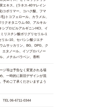
エキス、(ラネス-40マレイン
酸)コポリマー、コハク酸、フマ
羊毛)トコフェロール、カラメル、
ポリクオタニウム-50、アルキル
ロキシプロピルアルギニンHCI、イ
、ミリスチン酸ポリグリセリル-1
リル-10、セバシン酸ジエチ
ウムサッカリン、BG、DPG、ク
a、エタノール、イソプロパノー
ル、メチルパラベン、香料
ージ等は予告なく変更される場
め、一時的に新旧デザインが混
。予めご了承くださいますよう
 06-6711-0344