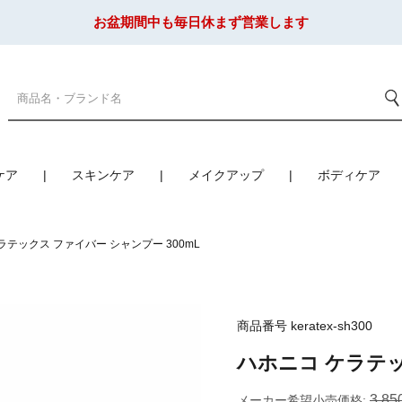
お盆期間中も毎日休まず営業します
ケア
スキンケア
メイクアップ
ボディケア
ラテックス ファイバー シャンプー 300mL
商品番号
keratex-sh300
ハホニコ ケラテッ
3,85
メーカー希望小売価格: