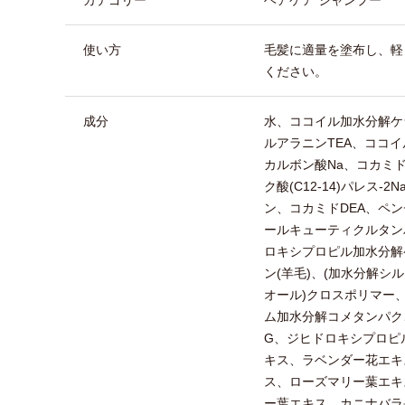
使い方
毛髪に適量を塗布し、軽
ください。
成分
水、ココイル加水分解ケ
ルアラニンTEA、ココイ
カルボン酸Na、コカミ
ク酸(C12-14)パレス
ン、コカミドDEA、ペ
ールキューティクルタン
ロキシプロピル加水分解
ン(羊毛)、(加水分解シ
オール)クロスポリマー
ム加水分解コメタンパク
G、ジヒドロキシプロピ
キス、ラベンダー花エキ
ス、ローズマリー葉エキ
ー葉エキス、カニナバラ