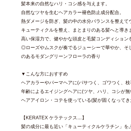
髪本来の自然なハリ・コシ感を与えます。
自然なツヤを生むヘアカラー褪色防止成分配合。
熱ダメージを防ぎ、髪の中の水分バランスを整えて
キューティクルを整え、まとまりのある髪へと導き
高い保湿力で、健やかな頭皮と毛髪コンディション
◎ローズやムスクが奏でるジューシーで華やか、そ
のあるモダングリーンフローラの香り
▼こんな方におすすめ
ヘアカラーやパーマヘアに(パサつく、ゴワつく、枝
年齢によるエイジングヘアに(ツヤ、ハリ、コシが無
ヘアアイロン・コテを使っている(髪が固くなってき
【KERATEX ケラテックス…】
髪の成分に最も近い「キューティクルケラチン」を