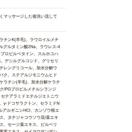
くマッサージした後洗い流して
ラチンK(羊毛)、ラウロイルメチ
ルグルタミン酸2Na、ラウレス-4
ドプロピルベタイン、スルホコハ
-2Na、デシルグルコシド、グリセリ
ンチレングリコール、加水分解ウ
パク、ステアルジモニウムヒド
ケラチン(羊毛)、加水分解ケラチ
ルク/PGプロピルメチルシランジ
、セテアラミドエチルジエトニウ
、γ-ドコサラクトン、セラミドN
ルアルギニンHCI、カンゾウ根エ
ス、タチジャコウソウ花/葉エキ
ス、セージ葉エキス、ビルベリ
果実エキス、セイヨウサンザシ