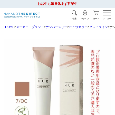
お盆中も毎日休まず営業中
検索
ログイン
カート
メニュー
HOME
メーカー・ブランド
ナンバースリー
ヒュウカラー
グレイライン
ナン