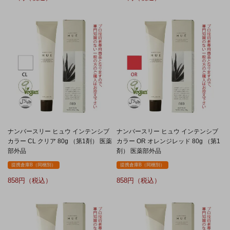
ナンバースリー ヒュウ インテンシブ
ナンバースリー ヒュウ インテンシブ
カラー CL クリア 80g （第1剤） 医薬
カラー OR オレンジレッド 80g （第1
部外品
剤） 医薬部外品
提携倉庫B（同梱別）
提携倉庫B（同梱別）
858
858