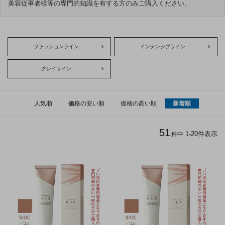
美容従事者様等の専門的知識を有する方のみご購入ください。
ファッションライン
インテンシブライン
グレイライン
人気順
価格の安い順
価格の高い順
新着順
51
1
-
20
件表示
件中