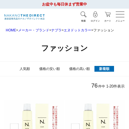
お盆中も毎日休まず営業中
検索
ログイン
カート
メニュー
HOME
メーカー・ブランド
ナプラ
エヌドットカラー
ファッション
ファッション
人気順
価格の安い順
価格の高い順
新着順
76
1
-
20
件表示
件中