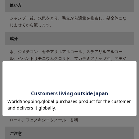
使い方
シャンプー後、水気をとり、毛先から適量を塗布し、髪全体にな
じませてから流します。
成分
水、ジメチコン、セテアリルアルコール、ステアリルアルコー
ル、ベヘントリモニウムクロリド、マカデミアナッツ油、アモジ
メチコン、ヘマトコッカスプルビアリス油、プラセンタエキス、
スクワラン、アルガニアスピノサ核油、ダイズ種子エキス、ガリ
カバラ花エキス、シア脂、コメ胚芽油、ベタイン、イソプロパノ
ール、ジステアリルジモニウムクロリド、ステアルトリモニウム
クロリド、ラウリルベタイン、ジココジモニウムクロリド、ミリ
ストイルメチルアミノプロピオン酸ヘキシルデシル、水添ポリイ
ソブテン、オレス-20リン酸、エタノール、乳酸、セテスー20、乳
酸Na、BG、シクロデキストリン、デキストリン、BHT、トコフェ
ロール、フェノキシエタノール、香料
ご注意