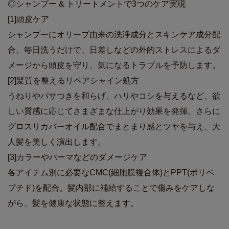
◎シャンプー & トリートメントで3つのケア実現
[1]頭皮ケア
シャンプーにオリーブ由来の洗浄成分とスキンケア成分配
合。毎日洗うだけで、日差しなどの外的ストレスによるダ
メージから頭皮を守り、気になるトラブルを予防します。
[2]髪質を整えるリペアシャイン処方
うねりやパサつきを和らげ、ハリやコシを与えるなど、欲
しい質感に応じてさまざまな仕上がり効果を発揮。さらに
グロスリカバーオイル配合でまとまり感とツヤを与え、大
人髪を美しく演出します。
[3]カラーやパーマなどのダメージケア
各アイテム別に必要なCMC(細胞膜複合体)とPPT(ポリペ
プチド)を配合。髪内部に補給することで傷みをケアしな
がら、髪を健康な状態に整えます。
商品詳細