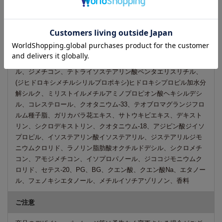
※ケアトリコ プリヴィ シャンプー スリムスルーとの併用をおす
すめします。
成分
水、セタノール、セトリモニウムブロミド、ステアリルアルコー
ル、ジメチコン、テトライソステアリン酸ペンタエリスリチル、
(ジヒドロキシメチルシリルプロポキシ)ヒドロキシプロピル加水分
解シルク、ミリストイルメチルアミノプロピオン酸ヘキシルデシ
ル、コレステロール、クオタニウム-33、テオブロマグランジフロ
ルム種子脂、ガリカバラ花エキス、サトウキビエキス、デキスト
リン、シクロデキストリン、クオタニウム-18、アジピン酸ジイソ
プロピル、イソステアリン酸イソステアリル、ジステアリルジモ
ニウムクロリド、ラノリン脂肪酸オクチルドデシル、シクロメチ
コン、アモジメチコン、イソプロパノール、ジココジモニウムク
ロリド、セテス-20、PG、BG、クエン酸、クエン酸Na、エタノー
ル、フェノキシエタノール、メチルイソチアゾリノン、香料
ご注意