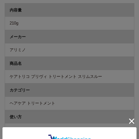
内容量
210g
メーカー
アリミノ
商品名
ケアトリコ プリヴィ トリートメント スリムスルー
カテゴリー
ヘアケア トリートメント
使い方
シャンプー後、水気をとり毛先から適量を塗布し、髪全体になじ
ませます。その後、よく揉み込み洗い流します。