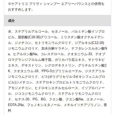
※ケアトリコ プリヴィ シャンプー エアリーバウンスとの併用を
おすすめします。
成分
水、ステアリルアルコール、セタノール、パルミチン酸イソプロ
ピル、脂肪酸(C18-36)グリコール、ミリスチン酸オクチルドデシ
ル、ジメチコン、セトリモニウムクロリド、ジアルキル(C12-18)
ジモニウムクロリド、加水分解ケラチン、ナフタレンスルホン酸N
a、ヒアルロン酸Na、コレステロール、クオタニウム-33、テオブ
ロマグランジフロルム種子脂、ガリカバラ花エキス、サトウキビ
エキス、デキストリン、シクロデキストリン、グリチルリチン酸2
K、クオタニウム-18、PPG-3カプリリルエーテル、ジステアリル
ジモニウムクロリド、ビス(ポリグリセリル-3オキシフェニルプロ
ピル)ジメチコン、ステアロキシプロピルトリモニウムクロリド、
アモジメチコン、ヒドロキシエチルセルロース、イソプロパノー
ル、ジココジモニウムクロリド、ステアルトリモニウムクロリ
ド、セテス-20、PG、BG、クエン酸、クエン酸Na、エタノール、
EDTA-2Na、フェノキシエタノール、メチルイソチアゾリノン、香
料