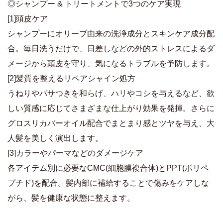
◎シャンプー & トリートメントで3つのケア実現
[1]頭皮ケア
シャンプーにオリーブ由来の洗浄成分とスキンケア成分配
合。毎日洗うだけで、日差しなどの外的ストレスによるダ
メージから頭皮を守り、気になるトラブルを予防します。
[2]髪質を整えるリペアシャイン処方
うねりやパサつきを和らげ、ハリやコシを与えるなど、欲
しい質感に応じてさまざまな仕上がり効果を発揮。さらに
グロスリカバーオイル配合でまとまり感とツヤを与え、大
人髪を美しく演出します。
[3]カラーやパーマなどのダメージケア
各アイテム別に必要なCMC(細胞膜複合体)とPPT(ポリペ
プチド)を配合。髪内部に補給することで傷みをケアしな
がら、髪を健康な状態に整えます。
商品詳細