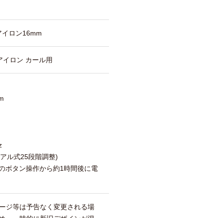
イロン16mm
アイロン カール用
m
z
ダイアル式25段階調整)
後のボタン操作から約1時間後に電
ージ等は予告なく変更される場