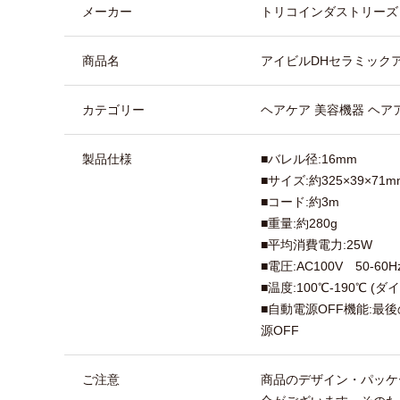
メーカー
トリコインダストリーズ
商品名
アイビルDHセラミックア
カテゴリー
ヘアケア 美容機器 ヘア
製品仕様
■バレル径:16mm
■サイズ:約325×39×71m
■コード:約3m
■重量:約280g
■平均消費電力:25W
■電圧:AC100V 50-60H
■温度:100℃-190℃ (
■自動電源OFF機能:最
源OFF
ご注意
商品のデザイン・パッケ