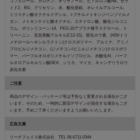
コフェロール、カロチン、オリザノール、ヒアルロン酸Na、セラ
ミド2、BG、グリセリン、水、酸化亜鉛、オレイルアルコール、
ミリスチン酸オクチルドデシル、t-ブチルメトキシジベンゾイルメ
タン、メトキシケイヒ酸オクチル、エチドロン酸、酸化ジルコニ
ウム、ポリシリコーン-14、PEG-10アブラナ種子ステロール、ト
リベヘニン、安息香酸アルキル(C12-15)、窒化ホウ素、(HDI/トリ
メチロールヘキシルラクトン)クロスポリマー、アルミナ、アミノ
プロピルジメチコン、(ジメチコン/ビニルジメチコン)クロスポリ
マー、パーフルオロポリメチルイソプロピル、水酸化Al、パーフ
ルオロアルキルリン酸DEA、シリカ、マイカ、キャンデリラロウ
炭化水素
ご注意
商品のデザイン・パッケージ等は予告なく変更される場合がござ
います。そのため、一時的に新旧デザインが混在する場合もござ
います。予めご了承くださいますようお願いいたします。
広告文責
リーチフェイス株式会社 TEL 06-6711-0344