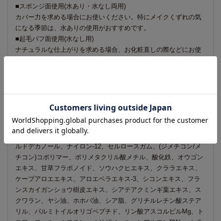
■スポンジ面使用(水あり・水なし両用)
カバー力を求める場合にお使いください。特にメイクくずれの気
になる季節は、水ありの使用がおすすめです。
■起毛パフ面使用(水なし用)
ナチュラルな仕上がりを求める場合、お化粧直しの際などにお使
いください。
3.広い面(頬や額など)から塗りはじめ、目の周りや鼻など細かいと
ころはスポンジに残ったファンデーションを塗ると自然な肌に仕
上がります。
成分
合成金雲母、タルク、酸化チタン、炭酸Ca、ジメチコン、オクチ
ルドデカノール、ナイロン-12、セルロースガム、(ジメチコン/メ
チコン)コポリマー、ポリメタクリル酸メチル、酸化鉄、オウゴン
エキス、甘草フラボノイド、ソウハクヒエキス、クララエキス、
ケープアロエエキス、アロエベラエキス-3、シコンエキス、フラ
ンスカイガンショウ樹皮エキス、シアテアクミンギ葉エキス、ス
クワラン、ヤシ油、ホホバ油、シア脂、グリチルレチン酸ステア
リル、パルミトイルオリゴペプチド、リン酸アスコルビルMg、ト