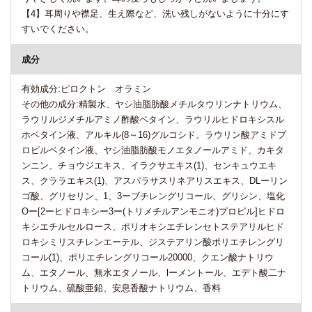
【4】耳周りや襟足、生え際など、洗い残しがないように十分にす
すいでください。
成分
有効成分:ピロクトン オラミン
その他の成分:精製水、ヤシ油脂肪酸メチルタウリンナトリウム、
ラウリルジメチルアミノ酢酸ベタイン、ラウリルヒドロキシスル
ホベタイン液、アルキル(8～16)グルコシド、ラウリン酸アミドプ
ロピルベタイン液、ヤシ油脂肪酸モノエタノールアミド、カキタ
ンニン、チョウジエキス、イラクサエキス(1)、センキュウエキ
ス、クララエキス(1)、アスパラサスリネアリスエキス、DLーリン
ゴ酸、グリセリン、1、3ーブチレングリコール、グリシン、塩化
Oー[2ーヒドロキシー3ー(トリメチルアンモニオ)プロピル]ヒドロ
キシエチルセルロース、ポリオキシエチレンセトステアリルヒド
ロキシミリスチレンエーテル、ジステアリン酸ポリエチレングリ
コール(1)、ポリエチレングリコール20000、クエン酸ナトリウ
ム、エタノール、無水エタノール、lーメントール、エデト酸二ナ
トリウム、硫酸亜鉛、安息香酸ナトリウム、香料