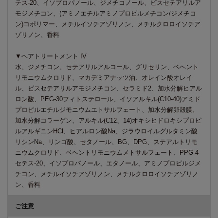
テス-20、イソプロパノール、ジメチコノール、ビスセテアリルア
モジメチコン、(アミノエチルアミノプロピルメチコン/ジメチコ
ン)コポリマー、メチルイソチアゾリノン、メチルクロロイソチア
ゾリノン、香料
▼ヘアトリートメント IV
水、ジメチコン、セテアリルアルコール、グリセリン、ベヘント
リモニウムクロリド、マカデミアナッツ油、オレイン酸オレイ
ル、ビスセテアリルアモジメチコン、セラミド2、加水分解ヒアル
ロン酸、PEG-30フィトステロール、イソアルキル(C10-40)アミド
プロピルエチルジモニウムエトサルフェート、加水分解卵殻膜、
加水分解コラーゲン、アルキル(C12、14)オキシヒドロキシプロピ
ルアルギニンHCl、ヒアルロン酸Na、ジラウロイルグルタミン酸
リシンNa、リンゴ酸、セタノール、BG、DPG、ステアルトリモ
ニウムクロリド、ベヘントリモニウムメトサルフェート、PPG-4
セテス-20、イソプロパノール、エタノール、アミノプロピルジメ
チコン、メチルイソチアゾリノン、メチルクロロイソチアゾリノ
ン、香料
ご注意