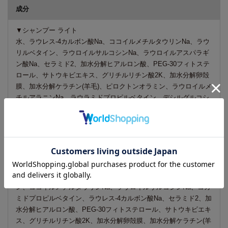
成分
▼シャンプー ライト
水、ラウレス-4カルボン酸Na、ココイルメチルタウリンNa、ラウ
リルベタイン、ラウロイルサルコシンNa、ラウロイルアスパラギ
ン酸Na、セラミド2、加水分解ヒアルロン酸、PEG-30フィトステ
ロール、サトウキビエキス、グリチルリチン酸2K、加水分解卵殻
膜、加水分解ケラチン(羊毛)、ピロクトンオラミン、ラウロイルメ
チルアラニンNa、ラウラミドプロピルベタイン、デシルグルコシ
ド、コカミドMEA、ジステアリン酸PEG-150、リンゴ酸、ポリク
オタニウム-10、BG、DPG、PPG-4セテス-20、EDTA-2Na、塩化
Na、エタノール、メチルイソチアゾリノン、メチルクロロイソチ
アゾリノン、香料
▼シャンプー スムース
水、ヒドロキシアルキル(C12-14)、ヒドロキシエチルサルコシ
ン、ココイルメチルタウリンNa、ラウロイルサルコシンNa、コカ
ミドプロピルベタイン、ラウレス-4カルボン酸Na、セラミド2、加
水分解ヒアルロン酸、PEG-30フィトステロール、サトウキビエキ
ス、グリチルリチン酸2K、加水分解卵殻膜、加水分解ケラチン(羊