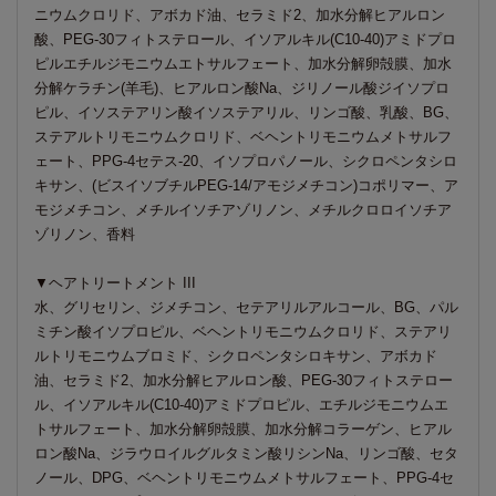
ニウムクロリド、アボカド油、セラミド2、加水分解ヒアルロン
酸、PEG-30フィトステロール、イソアルキル(C10-40)アミドプロ
ピルエチルジモニウムエトサルフェート、加水分解卵殻膜、加水
分解ケラチン(羊毛)、ヒアルロン酸Na、ジリノール酸ジイソプロ
ピル、イソステアリン酸イソステアリル、リンゴ酸、乳酸、BG、
ステアルトリモニウムクロリド、ベヘントリモニウムメトサルフ
ェート、PPG-4セテス-20、イソプロパノール、シクロペンタシロ
キサン、(ビスイソブチルPEG-14/アモジメチコン)コポリマー、ア
モジメチコン、メチルイソチアゾリノン、メチルクロロイソチア
ゾリノン、香料
▼ヘアトリートメント III
水、グリセリン、ジメチコン、セテアリルアルコール、BG、パル
ミチン酸イソプロピル、ベヘントリモニウムクロリド、ステアリ
ルトリモニウムブロミド、シクロペンタシロキサン、アボカド
油、セラミド2、加水分解ヒアルロン酸、PEG-30フィトステロー
ル、イソアルキル(C10-40)アミドプロピル、エチルジモニウムエ
トサルフェート、加水分解卵殻膜、加水分解コラーゲン、ヒアル
ロン酸Na、ジラウロイルグルタミン酸リシンNa、リンゴ酸、セタ
ノール、DPG、ベヘントリモニウムメトサルフェート、PPG-4セ