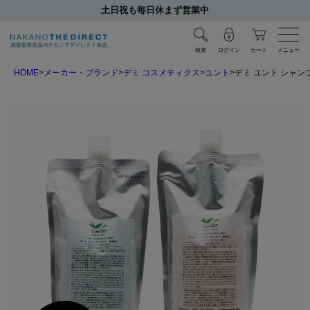
土日祝も毎日休まず営業中
検索
ログイン
カート
メニュー
HOME
メーカー・ブランド
デミ コスメティクス
ユント
デミ ユント シャンプ