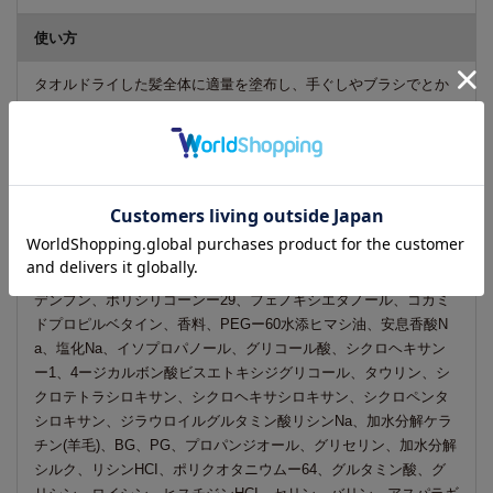
使い方
タオルドライした髪全体に適量を塗布し、手ぐしやブラシでとか
しながらドライヤーで乾かします。
※乾いた髪にもご使用いただけます。
※お手持ちのトリートメント(オイル・ミルクなど)を塗布する前に
使用すると、質感を変えずに、より効果を感じられます。
成分
水、エタノール、DPG、グリコシルトレハロース、加水分解水添
デンプン、ポリシリコーンー29、フェノキシエタノール、コカミ
ドプロピルベタイン、香料、PEGー60水添ヒマシ油、安息香酸N
a、塩化Na、イソプロパノール、グリコール酸、シクロヘキサン
ー1、4ージカルボン酸ビスエトキシジグリコール、タウリン、シ
クロテトラシロキサン、シクロヘキサシロキサン、シクロペンタ
シロキサン、ジラウロイルグルタミン酸リシンNa、加水分解ケラ
チン(羊毛)、BG、PG、プロパンジオール、グリセリン、加水分解
シルク、リシンHCI、ポリクオタニウムー64、グルタミン酸、グ