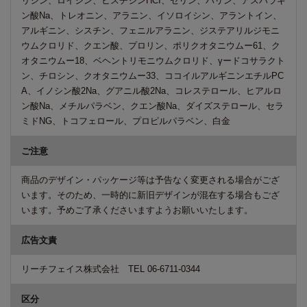
リシン、ロイシン、ヒスチジンHCI、セリン、バリン、アスパラギ
ン酸Na、トレオニン、アラニン、イソロイシン、アラントイン、
アルギニン、シスチン、フェニルアラニン、ジステアリルジモニ
ウムクロリド、クエン酸、プロリン、ポリクオタニウムー61、ク
オタニウムー18、ベヘントリモニウムクロリド、γードコサラクト
ン、チロシン、クオタニウムー33、ココイルアルギニンエチルPC
A、イノシン酸2Na、グアニル酸2Na、コレステロール、ヒアルロ
ン酸Na、メチルパラベン、クエン酸Na、ダイズステロール、セラ
ミドNG、トコフェロール、プロピルパラベン、白金
ご注意
商品のデザイン・パッケージ等は予告なく変更される場合がござ
います。そのため、一時的に新旧デザインが混在する場合もござ
います。予めご了承くださいますようお願いいたします。
広告文責
リーチフェイス株式会社 TEL 06-6711-0344
区分