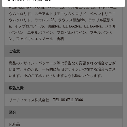
タニウム-56、プロパンジオール、ジメチコン、ジメチコノール、
PEG-40水添ヒマシ油、セテス-20、クオタニウム-18、セトリモニ
ウムクロリド、ステアルトリモニウムクロリド、ベヘントリモニ
ウムクロリド、ラウレス-23、ラウレス硫酸Na、ラウリル硫酸N
a、イソプロパノール、硫酸Na、EDTA-2Na、EDTA-4Na、メチル
パラベン、エチルパラベン、プロピルパラベン、ブチルパラベ
ン、フェノキシエタノール、香料
ご注意
商品のデザイン・パッケージ等は予告なく変更される場合がござ
います。そのため、一時的に新旧デザインが混在する場合もござ
います。予めご了承くださいますようお願いいたします。
広告文責
リーチフェイス株式会社 TEL 06-6711-0344
区分
化粧品