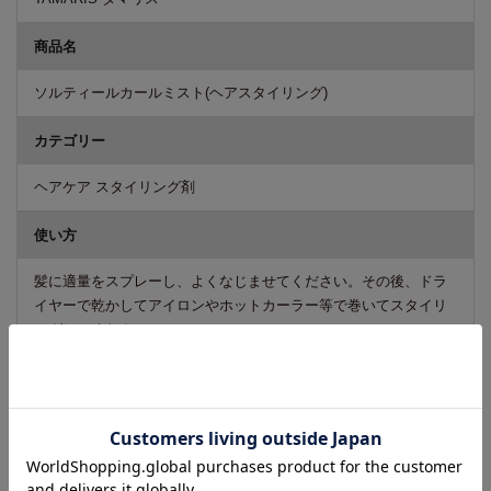
商品名
ソルティールカールミスト(ヘアスタイリング)
カテゴリー
ヘアケア スタイリング剤
使い方
髪に適量をスプレーし、よくなじませてください。その後、ドラ
イヤーで乾かしてアイロンやホットカーラー等で巻いてスタイリ
ングしてください。
成分
水、エタノール、PG、(ジヒドロキシメチルシリルプロポキシ)ヒ
ドロキシプロピル加水分解シルク、メドウフォーム-δ-ラクトン、γ
-ドコサラクトン、ダイズステロール、トコフェロール、ポリクオ