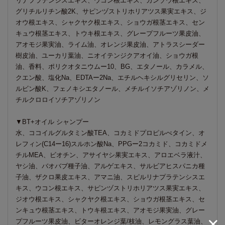
リナプラテンシスエキス、ウコン根エキス、カンゾウ根エキス、
グリチルリチン酸2K、サピンヅストリホリアツス果実エキス、ジ
オウ根エキス、シャクヤク根エキス、ショウガ根茎エキス、セン
キュウ根茎エキス、トウキ根エキス、グレープフルーツ果皮油、
アオモジ果実油、ライム油、オレンジ果皮油、アトラスシーダー
樹皮油、ユーカリ葉油、ニオイテンジクアオイ油、ショウガ根
油、香料、ポリクオタニウムー10、BG、エタノール、カラメル、
クエン酸、塩化Na、EDTAー2Na、エチルヘキシルグリセリン、ソ
ルビン酸K、フェノキシエタノール、メチルイソチアゾリノン、メ
チルクロロイソチアゾリノン
▼BT+オイル シャンプー
水、ココイルグルタミン酸TEA、コカミドプロピルべタイン、オ
レフィン(C14ー16)スルホン酸Na、PPGー2コカミド、コカミドメ
チルMEA、ビオチン、アサイヤシ果実エキス、アロエベラ液汁、
ヤシ油、バオバブ種子油、アルゲエキス、サルビアヒスパニカ種
子油、ザクロ果皮エキス、アマニ油、スピルリナプラテンシスエ
キス、ウコン根エキス、サピンヅストリホリアツス果実エキス、
ジオウ根エキス、シャクヤク根エキス、ショウガ根茎エキス、セ
ンキュウ根茎エキス、トウキ根エキス、アオモジ果実油、グレー
プフルーツ果皮油、ビターオレンジ葉/枝油、レモングラス葉油、