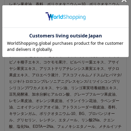
レモン果皮油、香料、ポリクオタニウムー10、ポリクオタニウム
ー7、BG、エタノール、カラメル、クエン酸、塩化Na、EDTAー2
Na、フェノキシエタノール、メチルイソチアゾリノン、メチルク
ロロイソチアゾリノン
▼BT+Pバリア スカルプ シャンプー
水、ココイルグルタミン酸TEA、コカミドプロピルベタイン、オ
レフィン(C14ー16)スルホン酸Na、PPGー2コカミド、コカミドメ
チルMEA、ビオチン、ヒポファエラムノイデス果実エキス、ワサ
ビノキ種子エキス、コケモモ果汁、ビルベリー葉エキス、アサイ
ヤシ果実エキス、アリストテリアチレンシス果実エキス、ザクロ
果皮エキス、アロエベラ液汁、アスコフィルムノドスム/ヒバマタ/
ヒジキ/トロロコンブ/レソニアニグレスセンス/ミツイシコンブ/リ
シリコンブ/ワカメエキス、ヤシ油、リンゴ果実培養細胞エキス、
豆乳発酵液、加水分解ヒアルロン酸、グレープフルーツ果皮油、
レモン果皮油、オレンジ果皮油、イランイラン花油、ラベンダー
油、ニオイテンジクアオイ油、アトラスシーダー樹皮油、香料、
キサンタンガム、ポリクオタニウム-10、BG、プロパンジオー
ル、グリセリン、レシチン、エタノール、リン酸2Na、クエン
酸、塩化Na、EDTAー2Na、フェノキシエタノール、メチルイソチ