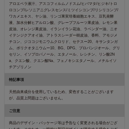
アロエベラ液汁、アスコフィルムノドスム/ヒバマタ/ヒジキ/トロ
ロコンブ/レソニアニグレスセンス/ミツイシコンブ/リシリコンブ/
ワカメエキス、ヤシ油、リンゴ果実培養細胞エキス、豆乳発酵
液、加水分解ヒアルロン酸、グレープフルーツ果皮油、レモン果
皮油、オレンジ果皮油、イランイラン花油、ラベンダー油、ニオ
イテンジクアオイ油、アトラスシーダー樹皮油、香料、アモジメ
チコン、ジココジモニウムクロリド、セテスー20、キサンタンガ
ム、ポリクオタニウムー10、BG、DPG、プロパンジオール、グリ
セリン、イソプロパノール、エタノール、レシチン、リン酸2N
a、クエン酸、クエン酸Na、フェノキシエタノール、メチルイソ
チアゾリノン
特記事項
天然由来成分を使用しているため、変色することがございます
が、品質上問題はございません。
ご注意
商品のデザイン・パッケージ等は予告なく変更される場合がござ