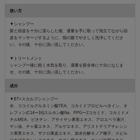
使い方
▼シャンプー
髪と頭皮を十分に濡らした後、適量を手に取って泡立てながら頭
皮をマッサージするように、指の腹でやさしく洗浄してくださ
い。その後、十分に洗い流してください。
▼トリートメント
シャンプー後に軽く水気を取り、適量を髪全体に十分になじま
せ、その後、十分に洗い流してください。
成分
▼BT+スカルプシャンプー
水、ココイルグルタミン酸TEA、コカミドプロピルべタイン、オ
レフィン(C14ー16)スルホン酸Na、PPGー2コカミド、コカミドメ
チルMEA、ビオチン、アサイヤシ果実エキス、アロエベラ液汁、
ヤシ油、チャ葉エキス、アルゲエキス、アリストテリアチレンシ
ス果実エキス、ザクロ果皮エキス、加水分解キノア種子、スピル