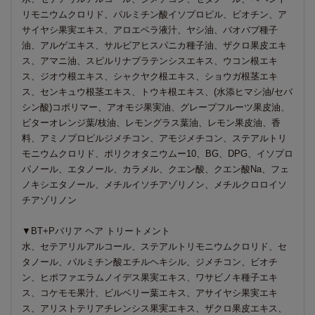
リモニウムクロリド、パルミチン酸イソプロピル、ビオチン、ア
サイヤシ果実エキス、アロエベラ液汁、ヤシ油、バオバブ種子
油、アルゲエキス、サルビアヒスパニカ種子油、ザクロ果皮エキ
ス、アマニ油、スピルリナプラテンシスエキス、ウコン根エキ
ス、ジオウ根エキス、シャクヤク根エキス、ショウガ根茎エキ
ス、センキュウ根茎エキス、トウキ根エキス、(水添ヒマシ油/セバ
シン酸)コポリマー、アオモジ果実油、グレープフルーツ果皮油、
ビターオレンジ葉/枝油、レモングラス葉油、レモン果皮油、香
料、アミノプロピルジメチコン、アモジメチコン、ステアルトリ
モニウムクロリド、ポリクオタニウムー10、BG、DPG、イソプロ
パノール、エタノール、カラメル、クエン酸、クエン酸Na、フェ
ノキシエタノール、メチルイソチアゾリノン、メチルクロロイソ
チアゾリノン
▼BT+Pバリア ヘア トリートメント
水、セテアリルアルコール、ステアルトリモニウムクロリド、セ
タノール、パルミチン酸エチルヘキシル、ジメチコン、ビオチ
ン、ヒポファエラムノイデス果実エキス、ワサビノキ種子エキ
ス、コケモモ果汁、ビルベリー葉エキス、アサイヤシ果実エキ
ス、アリストテリアチレンシス果実エキス、ザクロ果皮エキス、