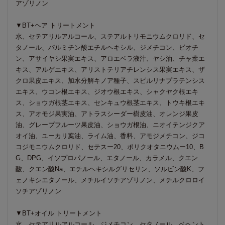
アゾリノン
▼BT+ヘア トリートメント
水、セテアリルアルコール、ステアルトリモニウムクロリド、セ
タノール、パルミチン酸エチルヘキシル、ジメチコン、ビオチ
ン、アサイヤシ果実エキス、アロエベラ液汁、ヤシ油、チャ葉エ
キス、アルゲエキス、アリストテリアチレンシス果実エキス、ザ
クロ果皮エキス、加水分解キノア種子、スピルリナプラテンシス
エキス、ウコン根エキス、ジオウ根エキス、シャクヤク根エキ
ス、ショウガ根茎エキス、センキュウ根茎エキス、トウキ根エキ
ス、アオモジ果実油、アトラスシーダー樹皮油、オレンジ果皮
油、グレープフルーツ果皮油、ショウガ根油、ニオイテンジクア
オイ油、ユーカリ葉油、ライム油、香料、アモジメチコン、ジコ
コジモニウムクロリド、セテスー20、ポリクオタニウムー10、B
G、DPG、イソプロパノール、エタノール、カラメル、クエン
酸、クエン酸Na、エチルヘキシルグリセリン、ソルビン酸K、フ
ェノキシエタノール、メチルイソチアゾリノン、メチルクロロイ
ソチアゾリノン
▼BT+オイル トリートメント
水、セテアリルアルコール、ジメチコン、セタノール、ベヘント