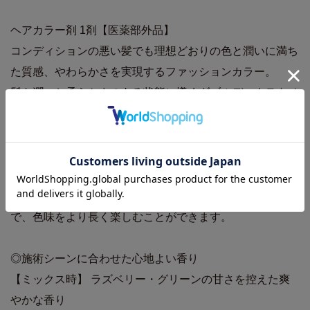
ヘアカラー剤 1剤【医薬部外品】
コンディションの悪い髪でも理想どおりの色と潤いに満ち
た質感、やわらかさを実現するファッションカラー。
髪を潤いと柔らかさのある状態に導くダブルデュウテクノ
ロジーを搭載。
より透明感のある発色を叶える新アルカリ設計。
高延展性オイル（オレイン酸デシル）が髪に良くなじみ、
髪一本一本を薄く、均一に包み込みます。
ギラギラしない自然で軽やかな素髪のようなツヤが特徴
で、色味をより長く楽しむことができます。
◎施術シーンに合わせた心地よい香り
【ミックス時】 ラズベリー・グリーンの甘さを控えた爽
やかな香り