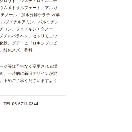
クロリド、ジステアロイルエチ
ウムメトサルフェート、アルガ
ンテノール、加水分解ケラチン(羊
ピルジメチルアミン、パルミチン
チコン、フェノキシエタノー
メチルパラベン、セトリモニウ
化鉄、グアーヒドロキシプロピ
、酸化スズ、香料
ージ等は予告なく変更される場
め、一時的に新旧デザインが混
。予めご了承くださいますよう
 06-6711-0344