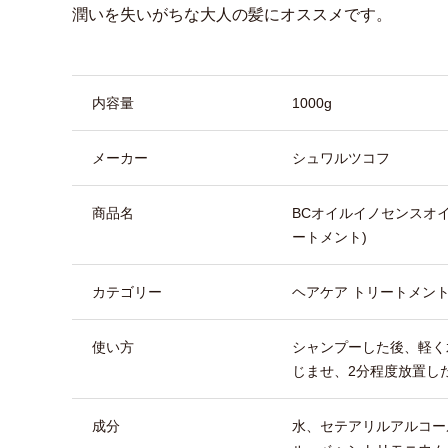
潤いを失いがちな大人の髪にオススメです。
商品詳細
内容量
1000g
メーカー
シュワルツコフ
商品名
BCオイルイノセンスオ
ートメント)
カテゴリー
ヘアケア トリートメン
使い方
シャンプーした後、軽く
じませ、2分程度放置し
成分
水、セテアリルアルコー