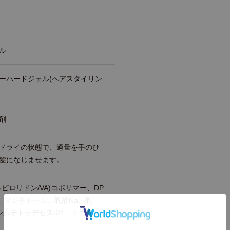
ル
ーハードジェル(ヘアスタイリン
剤
ドライの状態で、適量を手のひ
髪になじませます。
ピロリドン/VA)コポリマー、DP
、マルチトール、乳酸Na、乳
デシルテトラデセス-24、トコフェ