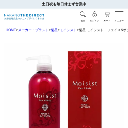
土日祝も毎日休まず営業中
検索
ログイン
カート
メニュー
HOME
メーカー・ブランド
菊星
モイシスト
菊星 モイシスト フェイス&ボ