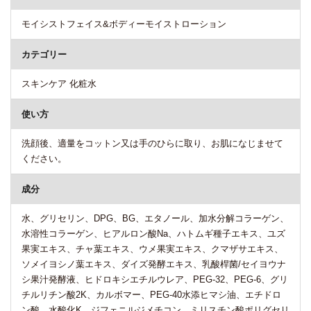
モイシストフェイス&ボディーモイストローション
カテゴリー
スキンケア 化粧水
使い方
洗顔後、適量をコットン又は手のひらに取り、お肌になじませて
ください。
成分
水、グリセリン、DPG、BG、エタノール、加水分解コラーゲン、
水溶性コラーゲン、ヒアルロン酸Na、ハトムギ種子エキス、ユズ
果実エキス、チャ葉エキス、ウメ果実エキス、クマザサエキス、
ソメイヨシノ葉エキス、ダイズ発酵エキス、乳酸桿菌/セイヨウナ
シ果汁発酵液、ヒドロキシエチルウレア、PEG-32、PEG-6、グリ
チルリチン酸2K、カルボマー、PEG-40水添ヒマシ油、エチドロ
ン酸、水酸化K、ジフェニルジメチコン、ミリスチン酸ポリグセリ