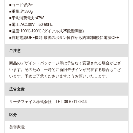
■コード:約3m
■重量:約390g
■平均消費電力:47W
■電圧:AC100V 50-60Hz
■温度:100℃-190℃ (ダイアル式25段階調整)
■自動電源OFF機能:最後のボタン操作から約1時間後に電源OFF
ご注意
商品のデザイン・パッケージ等は予告なく変更される場合がござ
います。そのため、一時的に新旧デザインが混在する場合もござ
います。予めご了承くださいますようお願いいたします。
広告文責
リーチフェイス株式会社 TEL 06-6711-0344
区分
美容家電