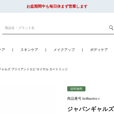
お盆期間中も毎日休まず営業します
ケア
スキンケア
メイクアップ
ボディケア
ギャルズ ブリリアントエピ ロイヤル カートリッジ
送料無料
商品番号
brilliantro-r
ジャパンギャルズ