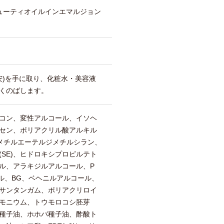
ューティオイルインエマルジョン
安)を手に取り、化粧水・美容液
くのばします。
コン、変性アルコール、イソヘ
セン、ポリアクリル酸アルキル
G-18メチルエーテルジメチルシラン、
SE)、ヒドロキシプロピルテト
ル、アラキジルアルコール、P
ル、BG、ベヘニルアルコール、
サンタンガム、ポリアクリロイ
モニウム、トウモロコシ胚芽
種子油、ホホバ種子油、酢酸ト