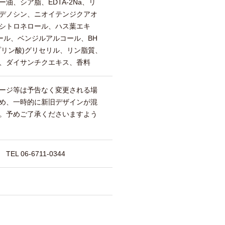
油、シア脂、EDTA-2Na、リ
デノシン、ニオイテンジクアオ
シトロネロール、ハス葉エキ
ール、ベンジルアルコール、BH
プリン酸)グリセリル、リン脂質、
、ダイサンチクエキス、香料
ージ等は予告なく変更される場
め、一時的に新旧デザインが混
。予めご了承くださいますよう
 06-6711-0344