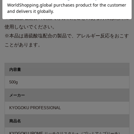
※使用上の注意をよく読んで、正しくお使いください。
※過硫酸塩配合の製品でかぶれたことのある方には絶対に
使用しないでください。
※本品は過硫酸塩配合の製品で、アレルギー反応をおこす
ことがあります。
商品詳細
内容量
500g
メーカー
KYOGOKU PROFESSIONAL
商品名
KYOGOKU IROME リッチクリスタル＋（プレミアムブリーチ）