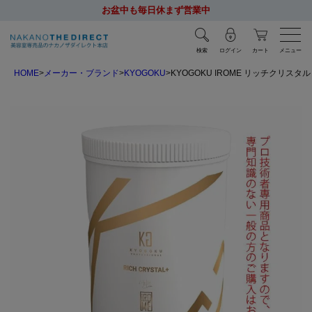
お盆中も毎日休まず営業中
検索
ログイン
カート
メニュー
HOME
メーカー・ブランド
KYOGOKU
KYOGOKU IROME リッチクリス