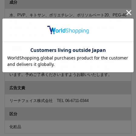
成分
水、PVP、キトサン、ポリエチレン、ポリソルベート20、PEG-40
水添ヒマシ油、フェノキシエタノール、ポリソルベート80、PEG-
60水添ヒマシ油、メチルパラベン、ギ酸、香料、EDTA-2Na、エ
チルヘキシルグリセリン、トコフェロール
ご注意
商品のデザイン・パッケージ等は予告なく変更される場合がござ
います。そのため、一時的に新旧デザインが混在する場合もござ
います。予めご了承くださいますようお願いいたします。
広告文責
リーチフェイス株式会社 TEL 06-6711-0344
区分
化粧品